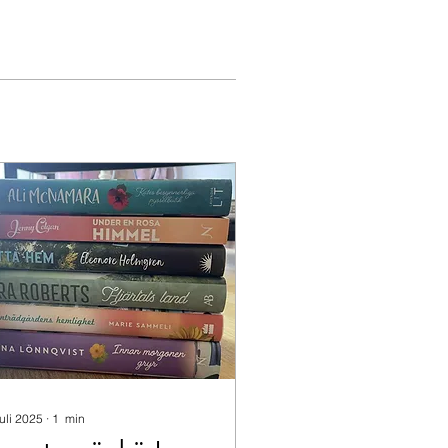
juli 2025
∙
1
min