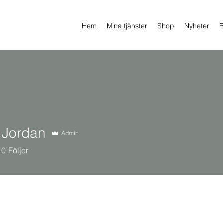
Hem
Mina tjänster
Shop
Nyheter
B
 Jordan
Admin
rdan
0
Följer