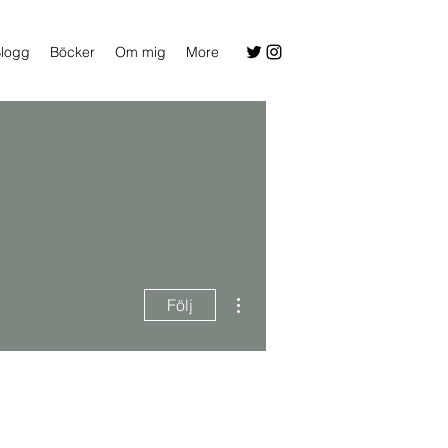
logg
Böcker
Om mig
More
Fler åtgärder
Följ