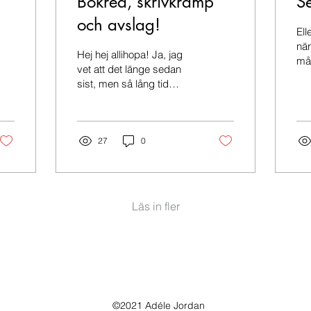
Bokrea, skrivkramp
S
och avslag!
Ell
nä
Hej hej allihopa! Ja, jag
må
vet att det länge sedan
ska
sist, men så lång tid
vec
trodde jag inte att det
Vin
hade gått! OMG! Jag tar
på mig ansvaret för det
såklart, men ni är inte helt
27
0
oskyldiga heller. Ni hade
ju kunnat kontaktat mig
och krävt nya inlägg, men
det har ni inte gjort. Aja,
Läs in fler
let's move on! Som ni
kanske kan gissa utifrån
rubriken så har det hänt
lite saker sedan sist jag
skrev, säkert mer, som att
jag var i Dublin i
november förra året! Har
©2021 Adéle Jordan