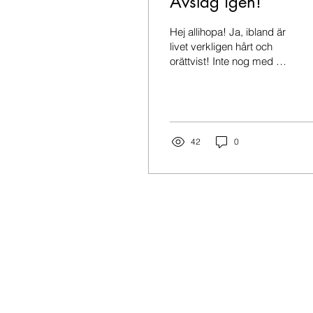
Avslag igen!
Hej allihopa! Ja, ibland är
livet verkligen hårt och
orättvist! Inte nog med att
jag fick anslag på min
stipendieansökan för
några veckor sedan, i
förrgår fick jag även reda
på att min ansökan till
42
0
Författarcentrum Öst
också hade nekats! Och
förra året kom ett nej från
Författarförbundet, kul kul!
Ja ja, vad är väl en bal på
slottet och allt det där? Nu
gäller det att försöka
skifta fokus och ta tag i
skrivandet igen, och
faktsikt blev jag lite mer
taggad igår när jag
visade mina