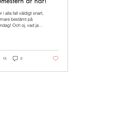
emestern är här!
er i alla fall väldigt snart,
rmare bestämt på
ndag! Och oj, vad jag
 läsa då på min fyra
kors långa semester i
gåker....
15
0