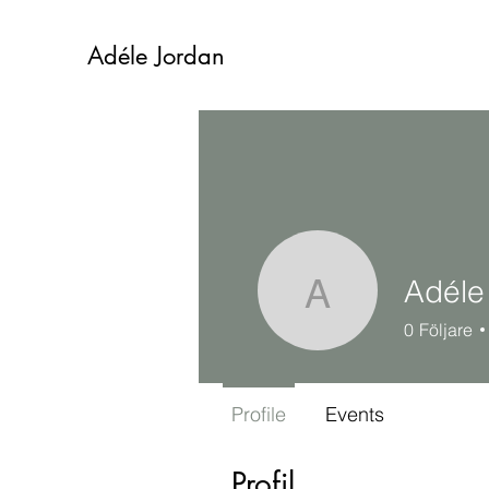
Adéle Jordan
Adéle
Adéle Jo
0
Följare
Profile
Events
Profil