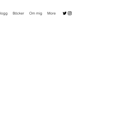
logg
Böcker
Om mig
More