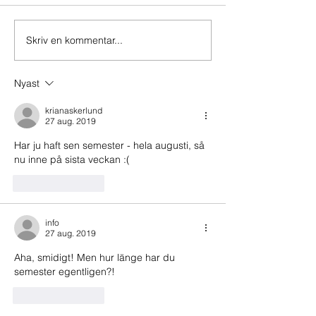
Semestern är här
Skriv en kommentar...
Bokrea, skrivkramp och
avslag!
Nyast
krianaskerlund
27 aug. 2019
Har ju haft sen semester - hela augusti, så 
nu inne på sista veckan :(
Gilla
Svara
info
27 aug. 2019
Aha, smidigt! Men hur länge har du 
semester egentligen?!
Gilla
Svara